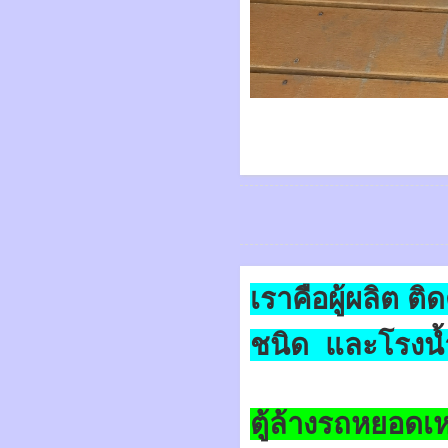
เราคือผู้ผลิต ต
ชนิด และโรงน้
ตู้ล้างรถหยอดเห