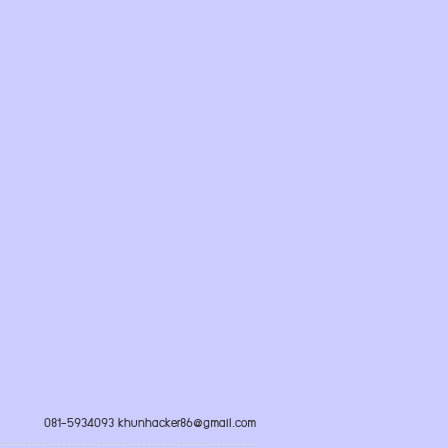
081-5934093 khunhacker86@gmail.com